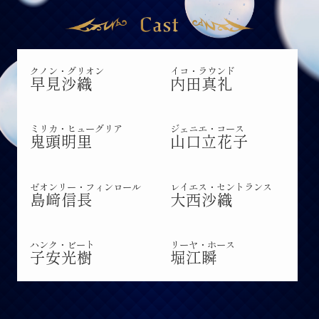
クノン・グリオン
イコ・ラウンド
早見沙織
内田真礼
ミリカ・ヒューグリア
ジェニエ・コース
鬼頭明里
山口立花子
ゼオンリー・フィンロール
レイエス・セントランス
島﨑信長
大西沙織
ハンク・ビート
リーヤ・ホース
子安光樹
堀江瞬