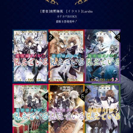
[著者]南野海風 [イラスト]Laruha
カドカワBOOKS
最新８巻発売中！