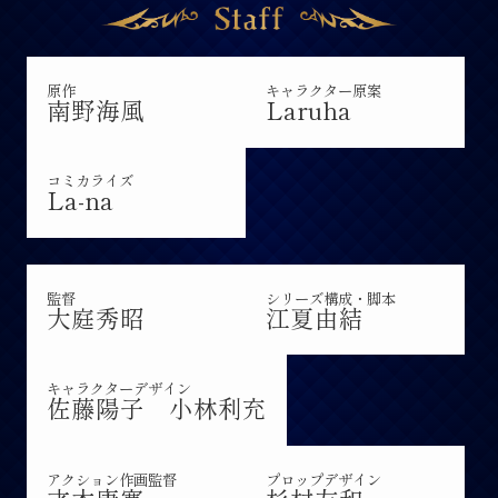
原作
キャラクター原案
南野海風
Laruha
コミカライズ
La-na
監督
シリーズ構成・脚本
大庭秀昭
江夏由結
キャラクターデザイン
佐藤陽子
小林利充
アクション作画監督
プロップデザイン