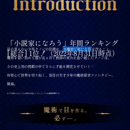
「小説家になろう」年間ランキング
[総合]
1位！（2022年8月31日時点）
「小説家になろう」年間ランキング
目の見えない少年クノンの目標は、
水魔術で新たな目
を作ること。
[総合]
1位！（2022年8月31日時点）
魔術を習い始めて僅か五ヵ月で教師の実力を追い越したクノンは、
その史上初の挑戦の中でさらに才能を開花させていく…
好奇心で世界を切り拓く、盲目の天才少年の魔術探求ファンタジー、
開幕。
※「小説家になろう」は株式会社ヒナプロジェクトの登録商標です。