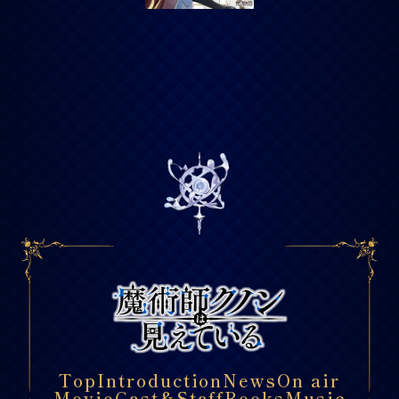
Top
Introduction
News
On air
Movie
Cast&Staff
Books
Music