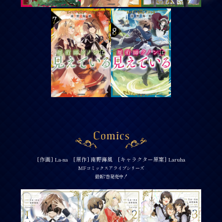
[作画] La-na [原作] 南野海風 [キャラクター原案] Laruha
MFコミックスアライブシリーズ
最新7巻発売中！