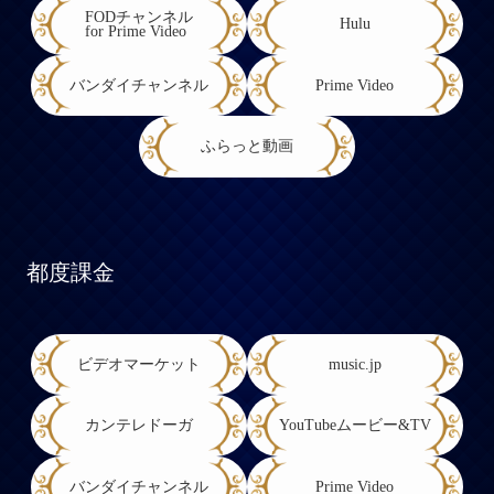
FODチャンネル
Hulu
for Prime Video
バンダイチャンネル
Prime Video
ふらっと動画
都度課金
ビデオマーケット
music.jp
カンテレドーガ
YouTubeムービー&TV
バンダイチャンネル
Prime Video