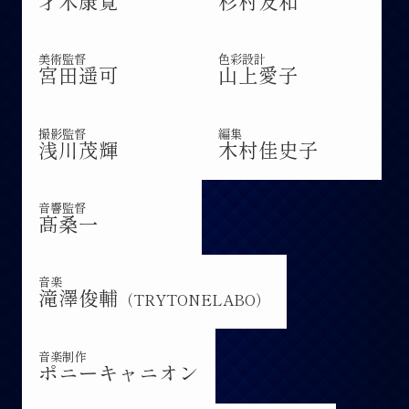
才木康寛
杉村友和
美術監督
色彩設計
宮田遥可
山上愛子
撮影監督
編集
浅川茂輝
木村佳史子
音響監督
髙桑一
音楽
滝澤俊輔
（TRYTONELABO）
音楽制作
ポニーキャニオン