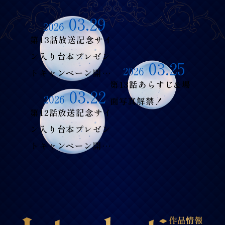
03.29
2026
第13話放送記念サイ
ン入り台本プレゼン
03.25
2026
トキャンペーン開
第13話あらすじ&場
催！
03.22
2026
面写真解禁！
第12話放送記念サイ
ン入り台本プレゼン
トキャンペーン開
催！