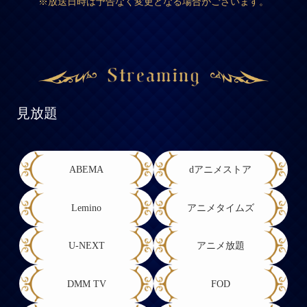
※放送日時は予告なく変更となる場合がございます。
見放題
ABEMA
dアニメストア
Lemino
アニメタイムズ
U-NEXT
アニメ放題
DMM TV
FOD