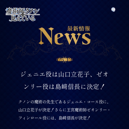
2025
12.05
ジェニエ役は山口立花子、ゼオ
ンリー役は島﨑信長に決定！
クノンの魔術の先生であるジェニエ・コース役に、
山口立花子が決定！さらに王宮魔術師ゼオンリー・
フィンロール役には、島﨑信長が決定！