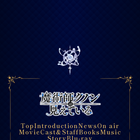
Top
Introduction
News
On air
Movie
Cast&Staff
Books
Music
Story
Blu-ray