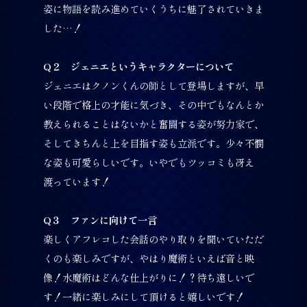
姿に物語を読み進めていくうちに魅了されていきま
した…！
Q２ ジェニエというキャラクターについて
ジェニエはクノンくんの師として登場しますが、早
い段階で格上の才能に気づき、その中でもなんとか
教えられることはないかと奮闘する姿が努力家で、
そしてきちんと上を目指す姿も立派です。少々不憫
な姿も可愛らしいです。いやでもツッコミも冴え
渡っています！
Q３ ファンに向けて一言
楽しくアフレコした会話のやり取りを聞いていただ
くのも楽しみですが、やはり魔術といえば音と映
像！水魔術はどんな仕上がりに！？待ち遠しいで
す！一緒に楽しみにして頂けると嬉しいです！